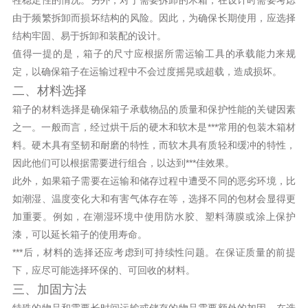
牲稳定性的情况。另外，对于需要拆卸的木箱，在设计时需要考虑
由于频繁拆卸而损坏结构的风险。因此，为确保长期使用，应选择
结构牢固、易于拆卸和装配的设计。
值得一提的是，箱子的尺寸应根据所需运输工具的承载能力来规
定，以确保箱子在运输过程中不会过度摇晃或超载，造成损坏。
二、材料选择
箱子的材料选择是确保箱子承载物品的质量和保护性能的关键因素
之一。一般而言，经过烘干后的硬木和软木是***常用的包装木箱材
料。硬木具有坚韧和耐磨的特性，而软木具有质轻和缓冲的特性，
因此他们可以根据需要进行组合，以达到***佳效果。
此外，如果箱子需要在运输和储存过程中遭受不同的恶劣环境，比
如潮湿、温度变化大和有害气体存在等，选择不同的包材会显得更
加重要。例如，在潮湿环境中使用防水胶、塑料薄膜或涂上保护
漆，可以延长箱子的使用寿命。
***后，材料的选择还应考虑到可持续性问题。在保证质量的前提
下，应尽可能选择环保的、可回收的材料。
三、加固方法