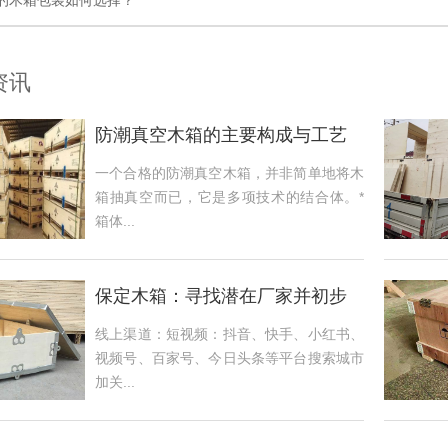
**的木箱包装如何选择？
资讯
防潮真空木箱的主要构成与工艺
一个合格的防潮真空木箱，并非简单地将木
箱抽真空而已，它是多项技术的结合体。*
箱体...
保定木箱：寻找潜在厂家并初步
筛选
线上渠道：短视频：抖音、快手、小红书、
视频号、百家号、今日头条等平台搜索城市
加关...